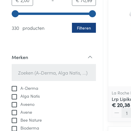
€ 2,00
€ 70,99
Gebruik de pijltjestoetsen links en rechts om de minim
330 producten
Filteren
Merken
filter
A-Derma
La Roche
Alga Natis
Lrp Lipik
Aveeno
€ 20,38
Aantal
Avene
Bee Nature
Bioderma