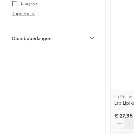
Biosynex
Toon meer
Dieetbeperkingen
filter
La Roche
Lrp Lipi
€ 27,95
Aantal