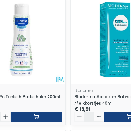
Bioderma
Pn Tonisch Badschuim 200ml
Bioderma Abcderm Baby
Melkkorstjes 40ml
€ 13,91
Aantal