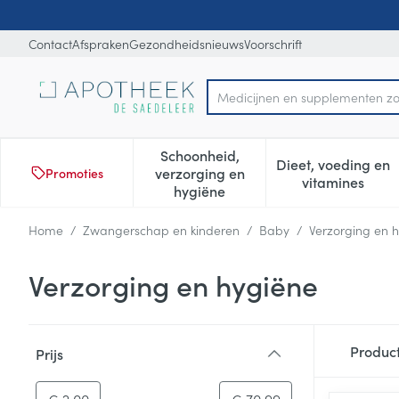
Ga naar de inhoud
Dia 1 van 1
Contact
Afspraken
Gezondheidsnieuws
Voorschrift
Product, merk, categorie...
Schoonheid,
Dieet, voeding en
verzorging en
Promoties
Toon submenu voor Schoonheid
Toon subm
vitamines
hygiëne
Home
/
Zwangerschap en kinderen
/
Baby
/
Verzorging en 
Verzorging en hygiëne
Doorgaan naar productlijst
Produc
Prijs
filter
-
Minimumwaarde
Maximale waarde