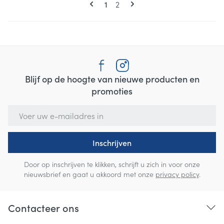
U lees momenteel pagina
Pagina
1
2
Blijf op de hoogte van nieuwe producten en
promoties
E-mail adres
Inschrijven
Door op inschrijven te klikken, schrijft u zich in voor onze
nieuwsbrief en gaat u akkoord met onze
privacy policy
.
Contacteer ons