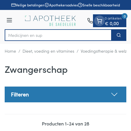
Dia 1 van 1
Ga naar de inhoud
Veilige betalingen
Apothekersadvies
Snelle beschikbaarheid
0
0 artikelen
Menu
€ 0,00
Zoek
Product, merk, categorie...
Home
/
Dieet, voeding en vitamines
/
Voedingstherapie & welzijn
Zwangerschap
Filteren
Producten
1
-
24
van
28