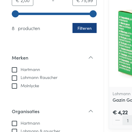
€ 2,00
€ 75,99
Gebruik de pijltjestoetsen links en rechts om de minim
8 producten
Filteren
Merken
filter
Hartmann
Lohmann Rauscher
Molnlycke
Lohmann 
Gazin Ga
Organisaties
€ 4,22
filter
Aantal
Hartmann
Lohmann & rauscher