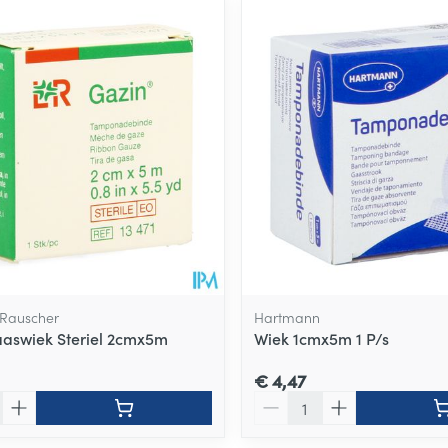
ale en maximale prijswaarden aan te passen.
Rauscher
Hartmann
aswiek Steriel 2cmx5m
Wiek 1cmx5m 1 P/s
€ 4,47
Aantal