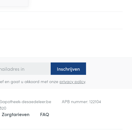
Inschrijven
sbrief en gaat u akkoord met onze
privacy policy
.
o@
apotheek-desaedeleer.be
APB nummer:
122104
820
Zorgtarieven
FAQ