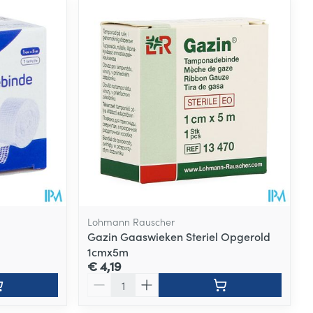
Lohmann Rauscher
Gazin Gaaswieken Steriel Opgerold
1cmx5m
€ 4,19
Aantal