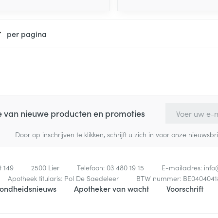
per pagina
E-mail adres
te van nieuwe producten en promoties
Door op inschrijven te klikken, schrijft u zich in voor onze nieuw
t 149
2500
Lier
Telefoon:
03 480 19 15
E-mailadres:
inf
Apotheek titularis:
Pol De Saedeleer
BTW nummer:
BE0404041
ondheidsnieuws
Apotheker van wacht
Voorschrift