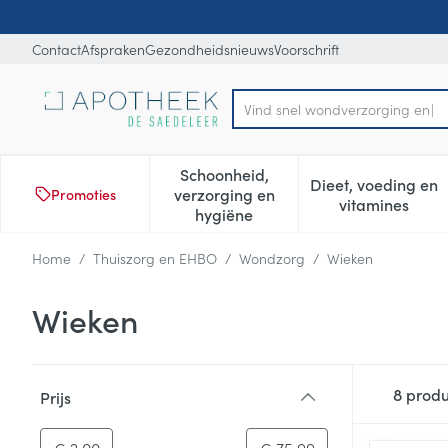
Ga naar de inhoud
Dia 1 van 1
Contact
Afspraken
Gezondheidsnieuws
Voorschrift
Vind sn
Product, merk, categorie...
Schoonheid,
Dieet, voeding en
verzorging en
Promoties
Toon submenu voor Schoonheid
Toon subm
vitamines
hygiëne
Home
/
Thuiszorg en EHBO
/
Wondzorg
/
Wieken
Wieken
Doorgaan naar productlijst
8
produ
Prijs
filter
-
Minimumwaarde
Maximale waarde