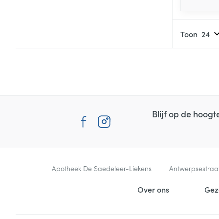
Toon
Blijf op de hoog
Contacteer ons
Apotheek De Saedeleer-Liekens
Antwerpsestraa
Nuttige links
Over ons
Gez