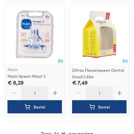
Mam
Difrax Flessenspeen Dental
Mam Speen Maat 3
Small 2 694
€ 8,29
€ 7,49
Aantal
Aantal
Bestel
Bestel
Toon
per pagina