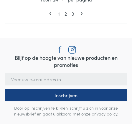
Pagina's
U lees momenteel pagina
Pagina
Pagina
1
2
3
Blijf op de hoogte van nieuwe producten en
promoties
E-mail adres
Inschrijven
Door op inschrijven te klikken, schrijft u zich in voor onze
nieuwsbrief en gaat u akkoord met onze
privacy policy
.