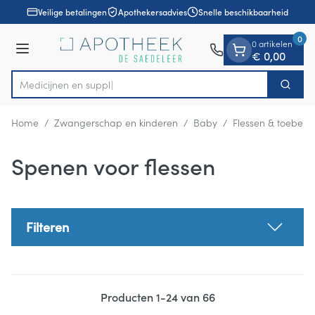
Dia 1 van 1
Ga naar de inhoud
Veilige betalingen
Apothekersadvies
Snelle beschikbaarheid
0
0 artikelen
Menu
€ 0,00
Zoek
Product, merk, categorie...
Home
/
Zwangerschap en kinderen
/
Baby
/
Flessen & toebeho
Spenen voor flessen
Filteren
Producten
1
-
24
van
66