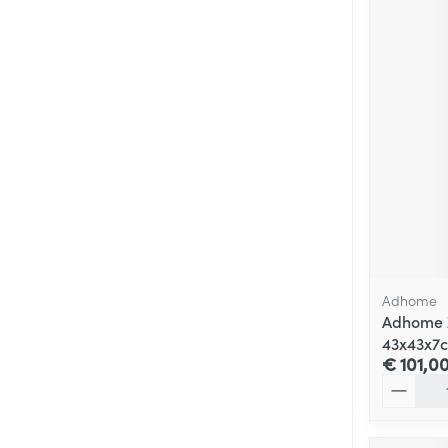
Adhome
Adhome Z
43x43x7
€ 101,0
Aantal