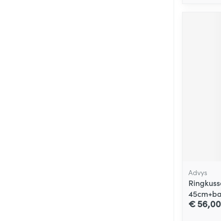
Advys
Ringkus
45cm+ba
€ 56,00