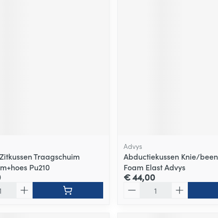
Advys
itkussen Traagschuim
Abductiekussen Knie/been
cm+hoes Pu210
Foam Elast Advys
0
€ 44,00
Aantal