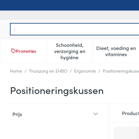
Ga naar de inhoud
Product, merk, categorie...
Schoonheid,
Dieet, voeding en
verzorging en
Promoties
Toon submenu voor Schoonheid
Toon subm
vitamines
hygiëne
Home
/
Thuiszorg en EHBO
/
Ergonomie
/
Positioneringskuss
Positioneringskussen
Doorgaan naar productlijst
Produc
Prijs
filter