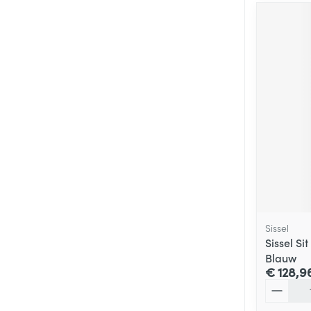
Sissel
Sissel Si
Blauw
€ 128,9
Aantal