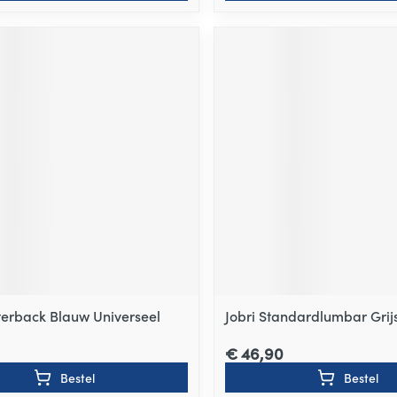
tterback Blauw Universeel
Jobri Standardlumbar Grij
€ 46,90
Bestel
Bestel