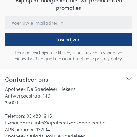
Blijf op de hoogte van nieuwe producten en
promoties
E-mail adres
Inschrijven
Door op inschrijven te klikken, schrijft u zich in voor onze
nieuwsbrief en gaat u akkoord met onze
privacy policy
.
Contacteer ons
Apotheek De Saedeleer-Liekens
Antwerpsestraat 149
2500
Lier
Telefoon:
03 480 19 15
E-mailadres:
info@
apotheek-desaedeleer.be
APB nummer:
122104
Apotheek titularis:
Pol De Saedeleer