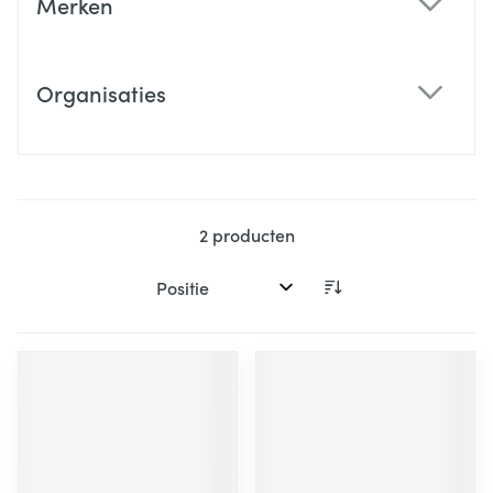
Merken
filter
Organisaties
filter
2
producten
Sorteer op: