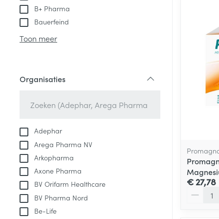
B+ Pharma
Bauerfeind
Toon meer
Organisaties
filter
Adephar
Arega Pharma NV
Promagno
Arkopharma
Promagn
Axone Pharma
Magnesi
€ 27,78
BV Orifarm Healthcare
Aantal
BV Pharma Nord
Be-Life