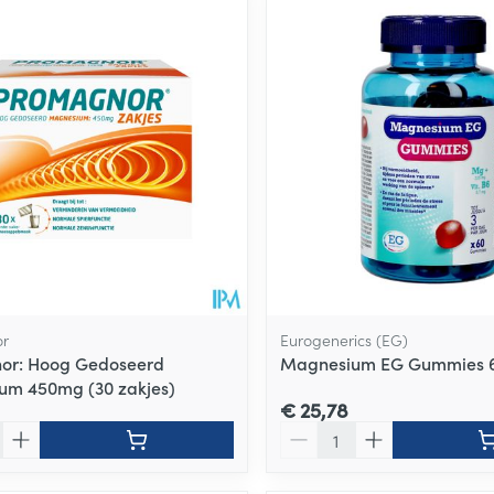
r
Eurogenerics (EG)
or: Hoog Gedoseerd
Magnesium EG Gummies 
um 450mg (30 zakjes)
€ 25,78
Aantal