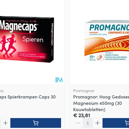
ps
Promagnor
ps Spierkrampen Caps 30
Promagnor: Hoog Gedose
Magnesium 450mg (30
Kauwtabletten)
€ 23,81
Aantal