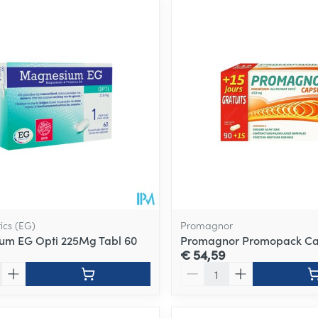
ale en maximale prijswaarden aan te passen.
ics (EG)
Promagnor
um EG Opti 225Mg Tabl 60
Promagnor Promopack Ca
€ 54,59
Aantal