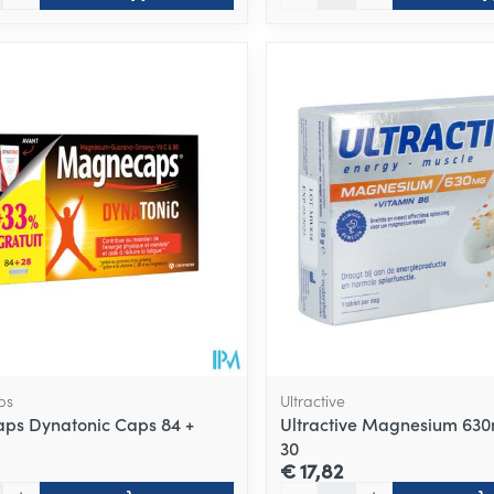
ps
Ultractive
ps Dynatonic Caps 84 +
Ultractive Magnesium 6
30
€ 17,82
Aantal