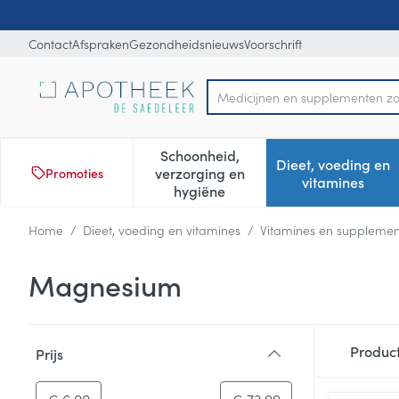
Ga naar de inhoud
Dia 1 van 1
Contact
Afspraken
Gezondheidsnieuws
Voorschrift
Product, merk, categorie...
Schoonheid,
Dieet, voeding en
verzorging en
Promoties
Toon submenu voor Schoonheid
Toon subm
vitamines
hygiëne
Home
/
Dieet, voeding en vitamines
/
Vitamines en suppleme
Magnesium
Doorgaan naar productlijst
Produc
Prijs
filter
-
Minimumwaarde
Maximale waarde