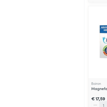
Boiron
Magnefa
€ 17,59
Aantal