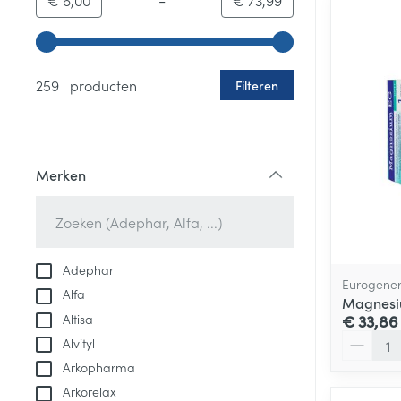
€ 6,00
€ 73,99
Gebruik de pijltjestoetsen links en rechts om de minim
259 producten
Filteren
Merken
filter
Adephar
Eurogener
Alfa
Magnesi
Altisa
€ 33,86
Aantal
Alvityl
Arkopharma
Arkorelax