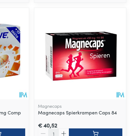
Magnecaps
30mg Comp
Magnecaps Spierkrampen Caps 84
€ 40,52
Aantal