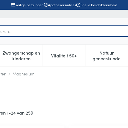
Veilige betalingen
Apothekersadvies
Snelle beschikbaarheid
Zwangerschap en
Natuur
Vitaliteit 50+
, verzorging en hygiëne categorie
enu voor Dieet, voeding en vitamines categorie
Toon submenu voor Zwangerschap en kinderen cat
Toon submenu voor Vitaliteit 5
Toon subm
kinderen
geneeskunde
nten
/
Magnesium
ten
1
-
24
van
259