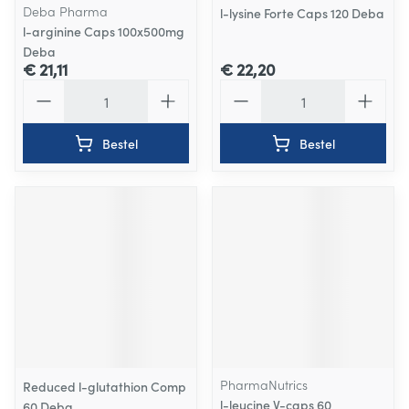
Deba Pharma
l-lysine Forte Caps 120 Deba
l-arginine Caps 100x500mg
Deba
€ 21,11
€ 22,20
Aantal
Aantal
Bestel
Bestel
PharmaNutrics
Reduced l-glutathion Comp
l-leucine V-caps 60
60 Deba