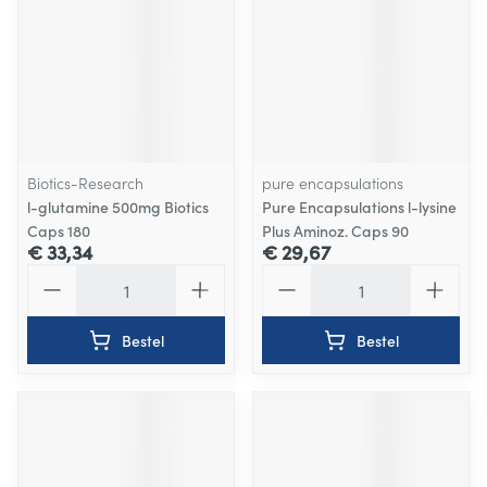
Biotics-Research
pure encapsulations
l-glutamine 500mg Biotics
Pure Encapsulations l-lysine
Caps 180
Plus Aminoz. Caps 90
€ 33,34
€ 29,67
Aantal
Aantal
Bestel
Bestel