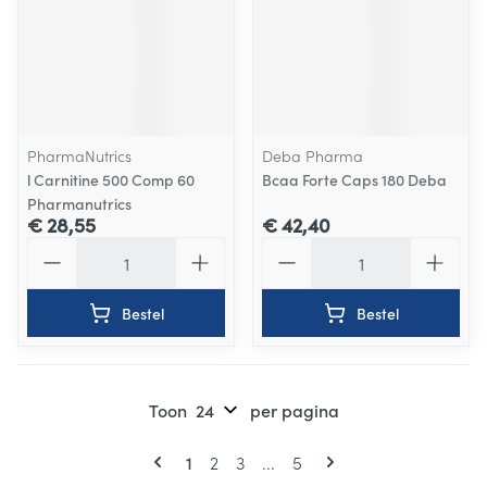
PharmaNutrics
Deba Pharma
l Carnitine 500 Comp 60
Bcaa Forte Caps 180 Deba
Pharmanutrics
€ 28,55
€ 42,40
Aantal
Aantal
Bestel
Bestel
Toon
per pagina
Pagina's
U lees momenteel pagina
Pagina
Pagina
Pagina
1
2
3
...
5