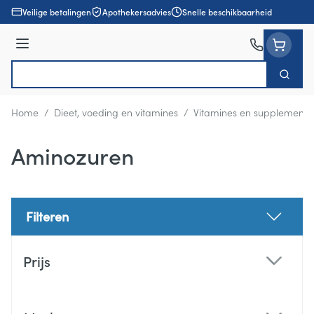
Ga naar de inhoud
Veilige betalingen
Apothekersadvies
Snelle beschikbaarheid
Menu
Zoek
Product, merk, categorie...
Home
/
Dieet, voeding en vitamines
/
Vitamines en supplemente
Aminozuren
Filteren
Doorgaan naar productlijst
Prijs
filter