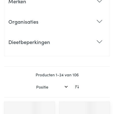
Merken
filter
Organisaties
filter
Dieetbeperkingen
filter
Producten
1
-
24
van
106
Sorteer op: