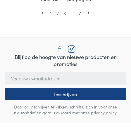
Pagina's
U lees momenteel pagina
Pagina
Pagina
Pagina
1
2
3
...
7
Blijf op de hoogte van nieuwe producten en
promoties
E-mail adres
Inschrijven
Door op inschrijven te klikken, schrijft u zich in voor onze
nieuwsbrief en gaat u akkoord met onze
privacy policy
.