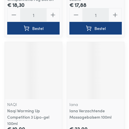
€ 18,30
€ 17,88
Aantal
Aantal
Bestel
Bestel
NAQI
Iana
Naqi Warming Up
Iana Verzachtende
Competition 3 Lipo-gel
Massagebalsem 100ml
100ml
€ 19,00
€ 23,00