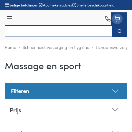
Ga naar de inhoud
Veilige betalingen
Apothekersadvies
Snelle beschikbaarheid
Menu
Zoek
Product, merk, categorie...
Home
/
Schoonheid, verzorging en hygiëne
/
Lichaamsverzorgi
Massage en sport
Filteren
Doorgaan naar productlijst
Prijs
filter