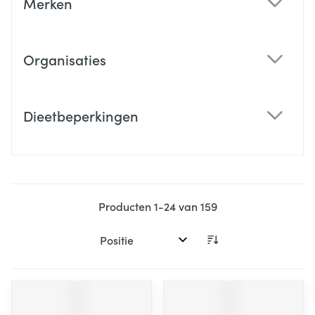
Merken
filter
Organisaties
filter
Dieetbeperkingen
filter
Producten
1
-
24
van
159
Sorteer op: