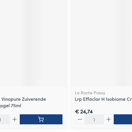
La Roche Posay
 Vinopure Zuiverende
Lrp Effaclar H Isobiome 
gsgel 75ml
€ 24,74
Aantal