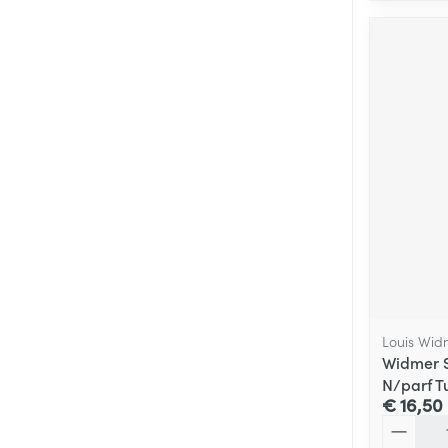
Louis Wid
Widmer S
N/parf T
€ 16,50
Aantal