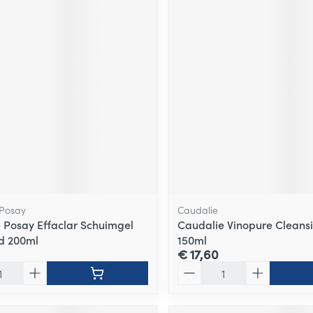
 Posay
Caudalie
 Posay Effaclar Schuimgel
Caudalie Vinopure Cleans
d 200ml
150ml
€ 17,60
Aantal