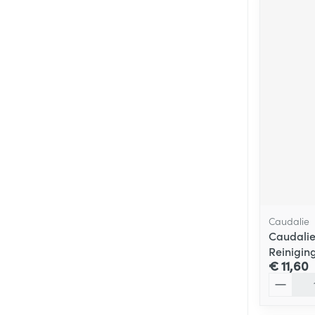
Caudalie
Caudalie
Reinigin
€ 11,60
Aantal