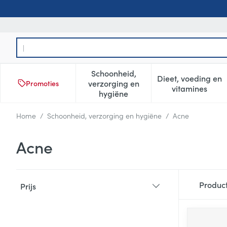
Ga naar de inhoud
Product, merk, categorie...
Schoonheid,
Dieet, voeding en
verzorging en
Promoties
Toon submenu voor Schoonheid
Toon subm
vitamines
hygiëne
Home
/
Schoonheid, verzorging en hygiëne
/
Acne
Acne
Doorgaan naar productlijst
Produc
Prijs
filter