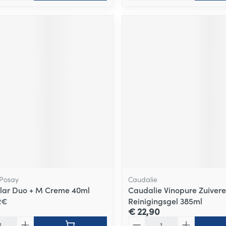
 Posay
Caudalie
clar Duo + M Creme 40ml
Caudalie Vinopure Zuiver
2€
Reinigingsgel 385ml
€ 22,90
Aantal