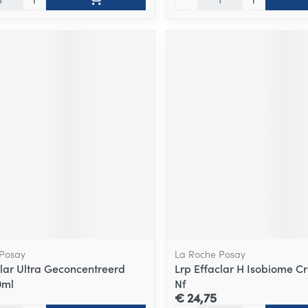
 Posay
La Roche Posay
clar Ultra Geconcentreerd
Lrp Effaclar H Isobiome 
0ml
Nf
€ 24,75