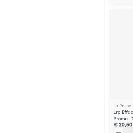
La Roche
Lrp Effa
Promo -
€ 20,50
Aantal