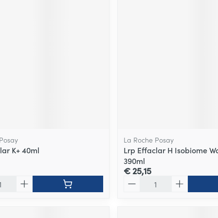
 Posay
La Roche Posay
clar K+ 40ml
Lrp Effaclar H Isobiome 
390ml
€ 25,15
Aantal