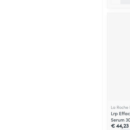
La Roche
Lrp Effa
Serum 3
€ 44,23