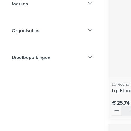
Merken
filter
Organisaties
filter
Dieetbeperkingen
filter
La Roche
Lrp Effa
€ 25,74
Aantal