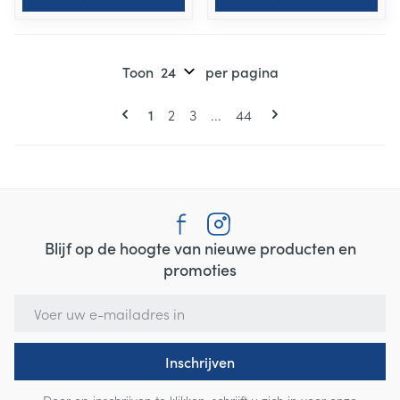
Toon
per pagina
Pagina's
U lees momenteel pagina
Pagina
Pagina
Pagina
1
2
3
...
44
Blijf op de hoogte van nieuwe producten en
promoties
E-mail adres
Inschrijven