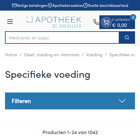
Dia 1 van 1
Ga naar de inhoud
Veilige betalingen
Apothekersadvies
Snelle beschikbaarheid
0
0 artikelen
Menu
€ 0,00
Zoek
Product, merk, categorie...
Home
/
Dieet, voeding en vitamines
/
Voeding
/
Specifieke voe
Specifieke voeding
Filteren
Producten
1
-
24
van
1042