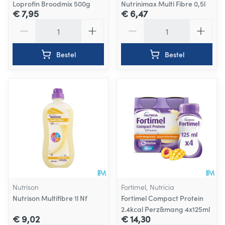
Loprofin Broodmix 500g
Nutrinimax Multi Fibre 0,5l
€ 7,95
€ 6,47
Aantal
Aantal
Bestel
Bestel
Nutrison
Fortimel, Nutricia
Nutrison Multifibre 1l Nf
Fortimel Compact Protein
2.4kcal Perz&mang 4x125ml
€ 9,02
€ 14,30