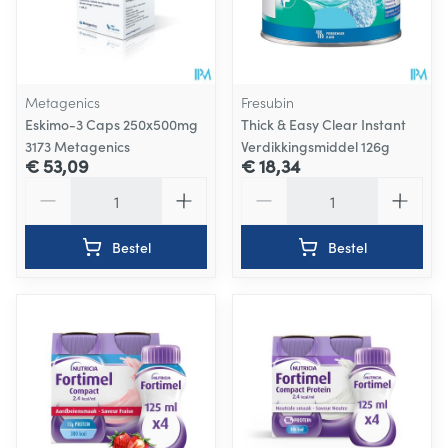
Metagenics
Fresubin
Eskimo-3 Caps 250x500mg
Thick & Easy Clear Instant
3173 Metagenics
Verdikkingsmiddel 126g
€ 53,09
€ 18,34
Aantal
Aantal
Bestel
Bestel