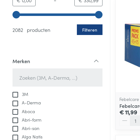
€ 0,00
€ 330,99
Gebruik de pijltjestoetsen links en rechts om de minim
2082 producten
Filteren
Merken
filter
3M
Febelcare
A-Derma
Febelcar
Aboca
€ 11,99
Aantal
Abri-form
Abri-san
Alga Natis