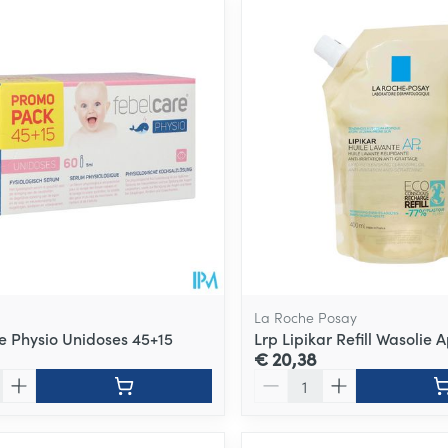
ale en maximale prijswaarden aan te passen.
La Roche Posay
e Physio Unidoses 45+15
Lrp Lipikar Refill Wasolie 
€ 20,38
Aantal