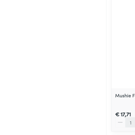
Mushie F
€ 17,71
Aantal