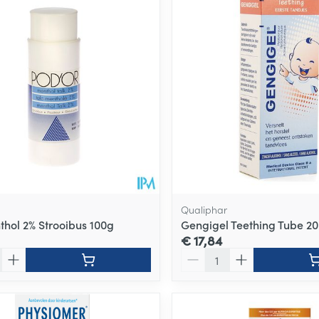
Qualiphar
thol 2% Strooibus 100g
Gengigel Teething Tube 2
€ 17,84
Aantal