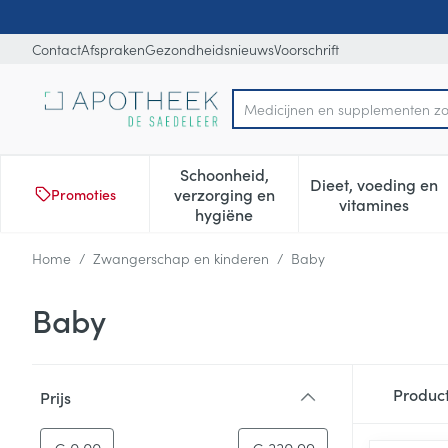
Ga naar de inhoud
Dia 1 van 1
Contact
Afspraken
Gezondheidsnieuws
Voorschrift
M
Product, merk, categorie...
Schoonheid,
Dieet, voeding en
verzorging en
Promoties
Toon submenu voor Schoonheid
Toon subm
vitamines
hygiëne
Home
/
Zwangerschap en kinderen
/
Baby
Baby
Doorgaan naar productlijst
Produc
Prijs
filter
-
Minimumwaarde
Maximale waarde