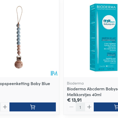
opspeenketting Baby Blue
Bioderma
Bioderma Abcderm Baby
Melkkorstjes 40ml
€ 13,91
Aantal