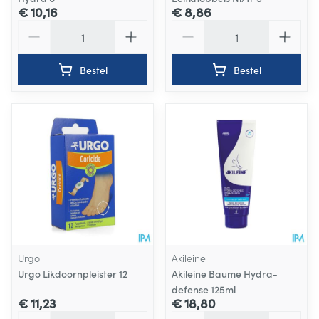
€ 10,16
€ 8,86
Aantal
Aantal
Bestel
Bestel
Urgo
Akileine
Urgo Likdoornpleister 12
Akileine Baume Hydra-
defense 125ml
€ 11,23
€ 18,80
Aantal
Aantal