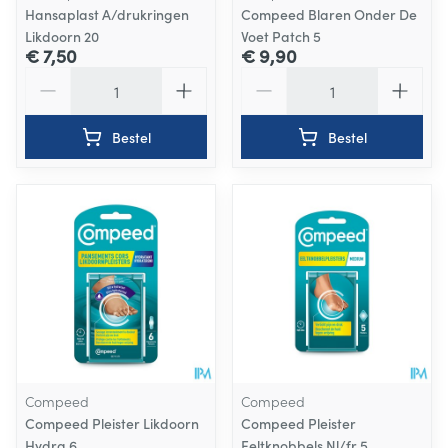
Hansaplast A/drukringen
Compeed Blaren Onder De
Likdoorn 20
Voet Patch 5
€ 7,50
€ 9,90
Aantal
Aantal
Bestel
Bestel
Compeed
Compeed
Compeed Pleister Likdoorn
Compeed Pleister
Hydra 6
Eeltknobbels Nl/fr 5