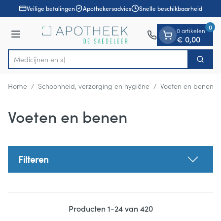
Dia 1 van 1
Ga naar de inhoud
Veilige betalingen
Apothekersadvies
Snelle beschikbaarheid
0
0 artikelen
Menu
€ 0,00
Zoek
Product, merk, categorie...
Home
/
Schoonheid, verzorging en hygiëne
/
Voeten en benen
Voeten en benen
Filteren
Producten
1
-
24
van
420