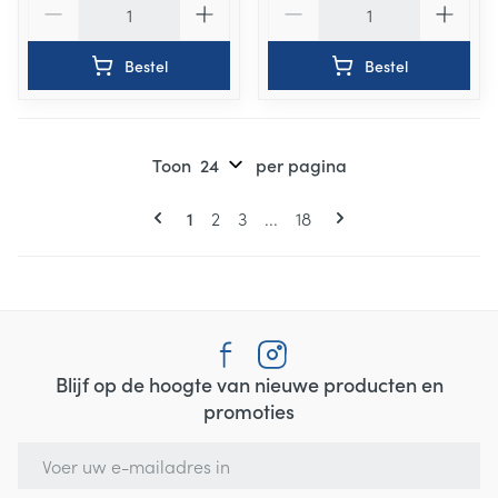
Bestel
Bestel
Toon
per pagina
Pagina's
U lees momenteel pagina
Pagina
Pagina
Pagina
1
2
3
...
18
Blijf op de hoogte van nieuwe producten en
promoties
E-mail adres