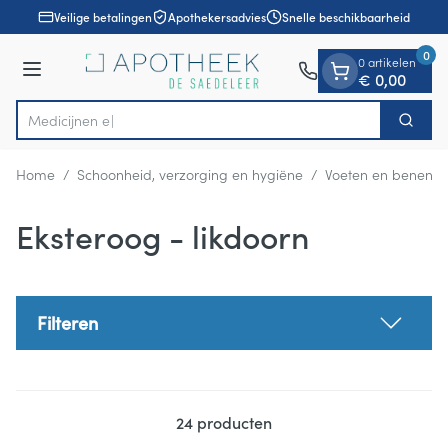
Dia 1 van 1
Ga naar de inhoud
Veilige betalingen
Apothekersadvies
Snelle beschikbaarheid
0
0 artikelen
Menu
€ 0,00
Zoek
Product, merk, categorie...
Home
/
Schoonheid, verzorging en hygiëne
/
Voeten en benen
/
Eksteroog - likdoorn
Filteren
24
producten