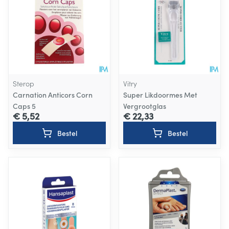
Sterop
Vitry
Carnation Anticors Corn
Super Likdoormes Met
Caps 5
Vergrootglas
€ 5,52
€ 22,33
Bestel
Bestel