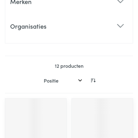
Merken
filter
Organisaties
filter
12
producten
Sorteer op: