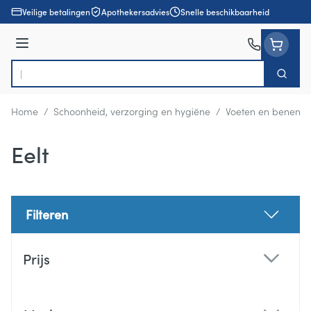
Ga naar de inhoud
Veilige betalingen
Apothekersadvies
Snelle beschikbaarheid
Menu
Zoek
Product, merk, categorie...
Home
/
Schoonheid, verzorging en hygiëne
/
Voeten en benen
/
Eelt
Filteren
Doorgaan naar productlijst
Prijs
filter