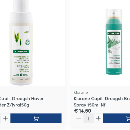
ale en maximale prijswaarden aan te passen.
Klorane
Capil. Droogsh Haver
Klorane Capil. Droogsh Br
er Z/lyral50g
Spray 150ml Nf
€ 14,50
Aantal