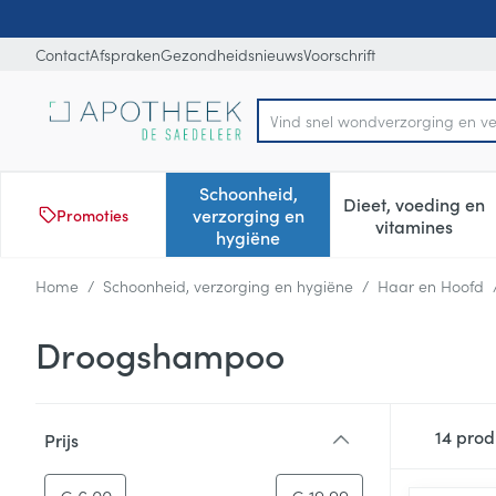
Ga naar de inhoud
Dia 1 van 1
Contact
Afspraken
Gezondheidsnieuws
Voorschrift
Vind
Product, merk, categorie...
Schoonheid,
Dieet, voeding en
verzorging en
Promoties
Toon submenu voor Schoonheid
Toon subm
vitamines
hygiëne
Home
/
Schoonheid, verzorging en hygiëne
/
Haar en Hoofd
Droogshampoo
Doorgaan naar productlijst
14
prod
Prijs
filter
-
Minimumwaarde
Maximale waarde