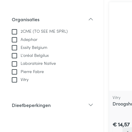
Organisaties
filter
2CME (TO SEE ME SPRL)
Adephar
Essity Belgium
L'oréal Belgilux
Laboratoire Native
Pierre Fabre
Vitry
Vitry
Droogsh
Dieetbeperkingen
filter
€ 14,57
Aantal