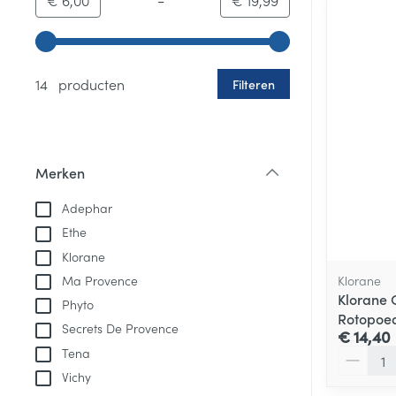
€ 6,00
€ 19,99
Gebruik de pijltjestoetsen links en rechts om de minim
14 producten
Filteren
Merken
filter
Adephar
Ethe
Klorane
Klorane
Ma Provence
Klorane 
Phyto
Rotopoed
Secrets De Provence
€ 14,40
Tena
Aantal
Vichy