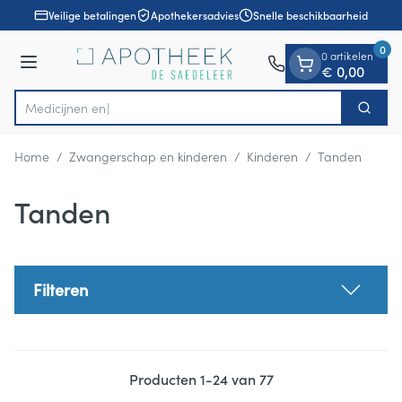
Dia 1 van 1
Ga naar de inhoud
Veilige betalingen
Apothekersadvies
Snelle beschikbaarheid
0
0 artikelen
Menu
€ 0,00
Zoek
Product, merk, categorie...
Home
/
Zwangerschap en kinderen
/
Kinderen
/
Tanden
Tanden
Filteren
Producten
1
-
24
van
77