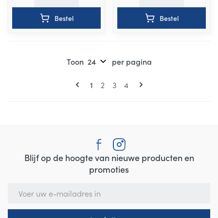
Bestel
Bestel
Toon
per pagina
Pagina's
U lees momenteel pagina
Pagina
Pagina
Pagina
1
2
3
4
Blijf op de hoogte van nieuwe producten en
promoties
E-mail adres