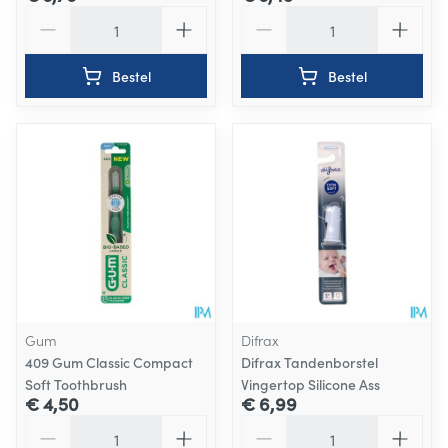
Aantal
Aantal
Bestel
Bestel
Gum
Difrax
409 Gum Classic Compact
Difrax Tandenborstel
Soft Toothbrush
Vingertop Silicone Ass
€ 4,50
€ 6,99
Aantal
Aantal