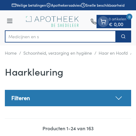
Dia 1 van 1
Ga naar de inhoud
Veilige betalingen
Apothekersadvies
Snelle beschikbaarheid
0
0 artikelen
Menu
€ 0,00
Zoek
Product, merk, categorie...
Home
/
Schoonheid, verzorging en hygiëne
/
Haar en Hoofd
/
Haarkleuring
Filteren
Producten
1
-
24
van
163