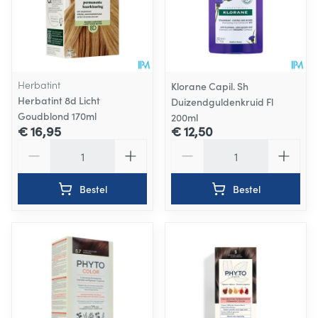
Herbatint
Klorane Capil. Sh
Herbatint 8d Licht
Duizendguldenkruid Fl
Goudblond 170ml
200ml
€ 16,95
€ 12,50
Aantal
Aantal
Bestel
Bestel