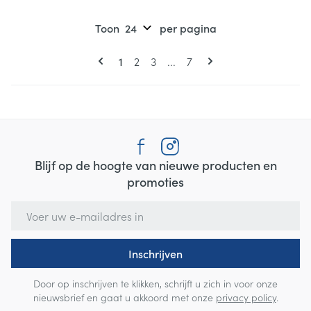
Toon
per pagina
Pagina's
U lees momenteel pagina
Pagina
Pagina
Pagina
1
2
3
...
7
Blijf op de hoogte van nieuwe producten en
promoties
E-mail adres
Inschrijven
Door op inschrijven te klikken, schrijft u zich in voor onze
nieuwsbrief en gaat u akkoord met onze
privacy policy
.