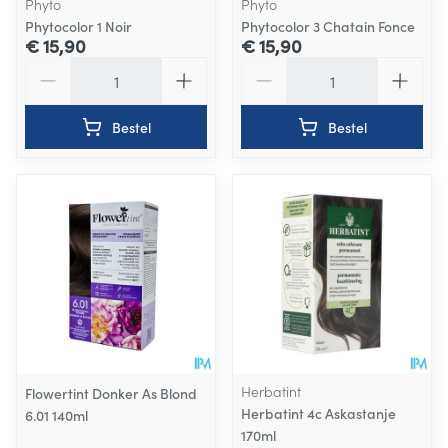
Phyto
Phyto
Phytocolor 1 Noir
Phytocolor 3 Chatain Fonce
€ 15,90
€ 15,90
Aantal
Aantal
Bestel
Bestel
Herbatint
Flowertint Donker As Blond
Herbatint 4c Askastanje
6.01 140ml
170ml