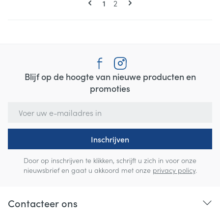
U lees momenteel pagina
Pagina
1
2
Blijf op de hoogte van nieuwe producten en
promoties
E-mail adres
Inschrijven
Door op inschrijven te klikken, schrijft u zich in voor onze
nieuwsbrief en gaat u akkoord met onze
privacy policy
.
Contacteer ons