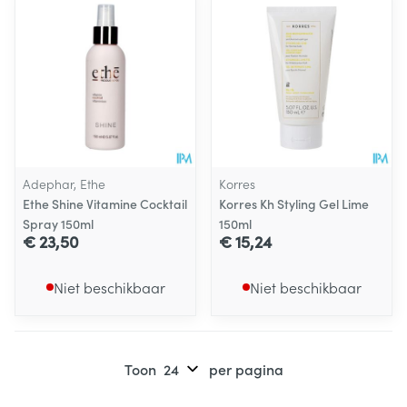
Adephar, Ethe
Korres
Ethe Shine Vitamine Cocktail
Korres Kh Styling Gel Lime
Spray 150ml
150ml
€ 23,50
€ 15,24
Niet beschikbaar
Niet beschikbaar
Toon
per pagina
Pagina's