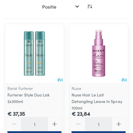
Sorteer op:
René Furterer
Nuxe
Furterer Style Duo Lak
Nuxe Hair Le Lait
2x300ml
Detangling Leave In Spray
100ml
€ 37,35
€ 23,84
Aantal
Aantal