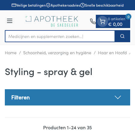
Dia 1 van 1
Ga naar de inhoud
Veilige betalingen
Apothekersadvies
Snelle beschikbaarheid
0
0 artikelen
Menu
€ 0,00
Medicijnen en supplementen zoe
Zoek
Product, merk, categorie...
Home
/
Schoonheid, verzorging en hygiëne
/
Haar en Hoofd
/
Styling - spray & gel
Filteren
Producten
1
-
24
van
35