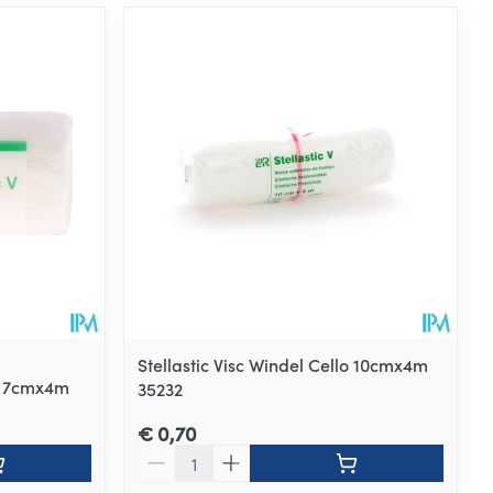
Stellastic Visc Windel Cello 10cmx4m
lo 7cmx4m
35232
€ 0,70
Aantal