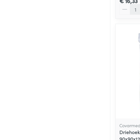
€ 16,33
Aantal
Covarme
Driehoe
90x90x1