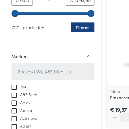
€ 0,00
€ 1.093,99
Gebruik de pijltjestoetsen links en rechts om de minim
7110 producten
Filteren
Merken
filter
3M
Tilman
A&Z Med
Flexocre
Able2
€ 19,37
Aboca
Aantal
Actimove
Adant