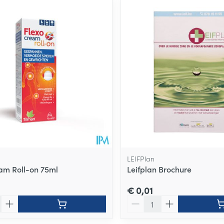
ale en maximale prijswaarden aan te passen.
LEIFPlan
am Roll-on 75ml
Leifplan Brochure
€ 0,01
Aantal