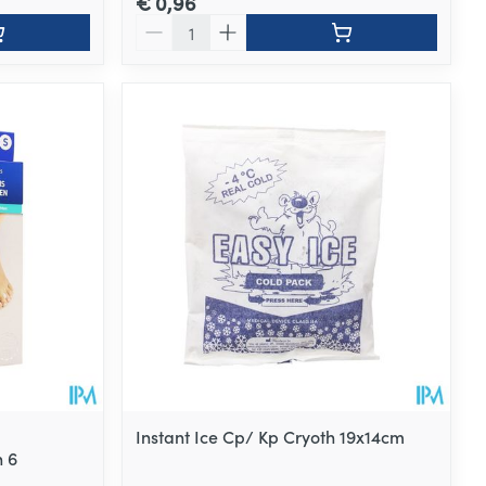
€ 0,96
Aantal
Instant Ice Cp/ Kp Cryoth 19x14cm
n 6