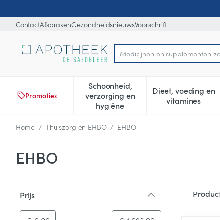
Ga naar de inhoud
Dia 1 van 1
Contact
Afspraken
Gezondheidsnieuws
Voorschrift
Medicijnen en sup
Product, merk, categorie...
Schoonheid,
Dieet, voeding en
verzorging en
Promoties
Toon submenu voor Schoonheid
Toon subm
vitamines
hygiëne
Home
/
Thuiszorg en EHBO
/
EHBO
EHBO
Doorgaan naar productlijst
Produc
Prijs
filter
-
Minimumwaarde
Maximale waarde