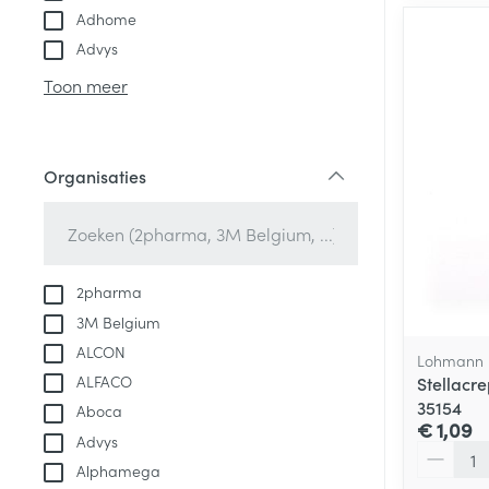
Adhome
Advys
Toon meer
Organisaties
filter
2pharma
3M Belgium
ALCON
Lohmann 
ALFACO
Stellacr
35154
Aboca
€ 1,09
Advys
Aantal
Alphamega