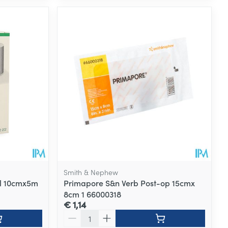
Smith & Nephew
el 10cmx5m
Primapore S&n Verb Post-op 15cmx
8cm 1 66000318
€ 1,14
Aantal