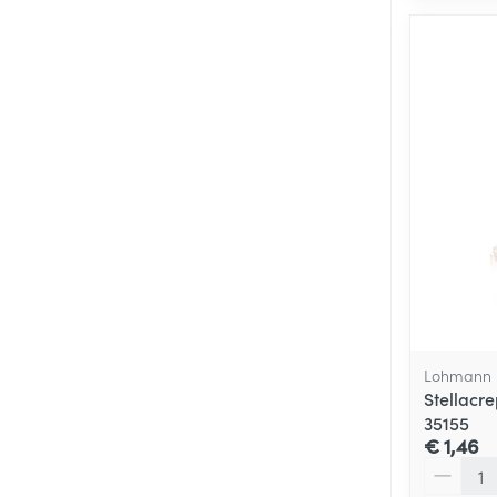
Lohmann 
Stellacr
35155
€ 1,46
Aantal