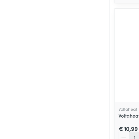
Voltaheat
Voltahea
€ 10,99
Aantal