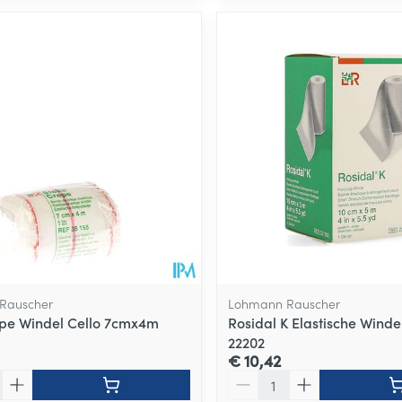
Rauscher
Lohmann Rauscher
epe Windel Cello 7cmx4m
Rosidal K Elastische Wind
22202
€ 10,42
Aantal