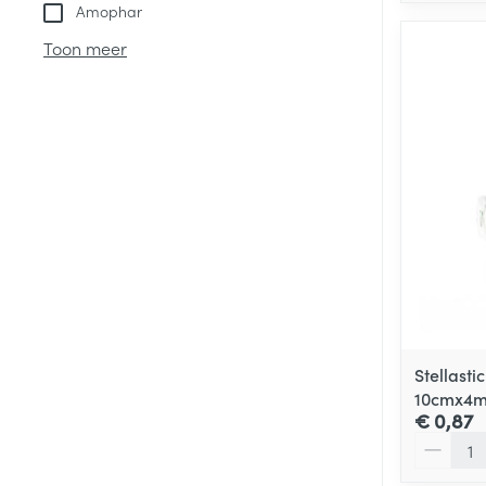
Amophar
Toon meer
Stellasti
10cmx4m
€ 0,87
Aantal