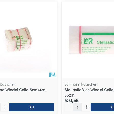
Rauscher
Lohmann Rauscher
epe Windel Cello 5cmx4m
Stellastic Visc Windel Cel
35231
€ 0,58
Aantal