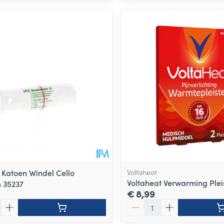
c Katoen Windel Cello
Voltaheat
Voltaheat Verwarming Pleis
 35237
€ 8,99
Aantal