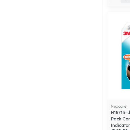
Nexcare
N1571ti-
Pack Com
Indicato