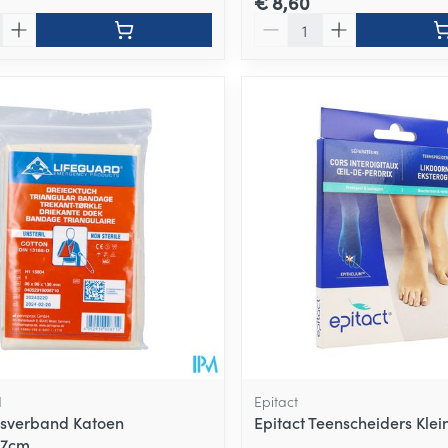
€ 8,60
Aantal
d
Epitact
ksverband Katoen
Epitact Teenscheiders Klei
27cm