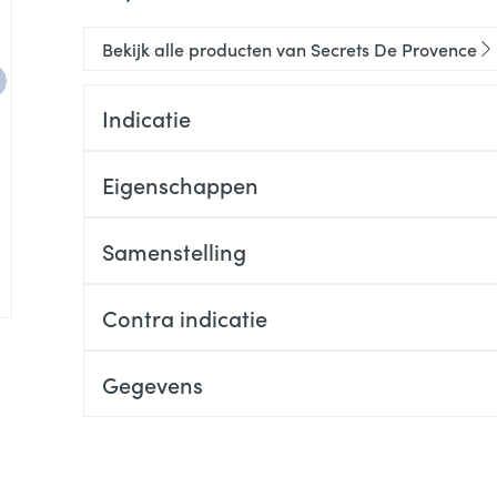
Bekijk alle producten van Secrets De Provence
Indicatie
Eigenschappen
Geen kleurstoffen
Geen bewaarmiddelen
Samenstelling
99,10% van de ingrediënten zijn van natuurlijke 
23% van de ingrediënten is afkomstig uit biolog
Contra indicatie
Gegevens
CNK
4844403
Organisaties
2CME (TO SEE ME SPRL)