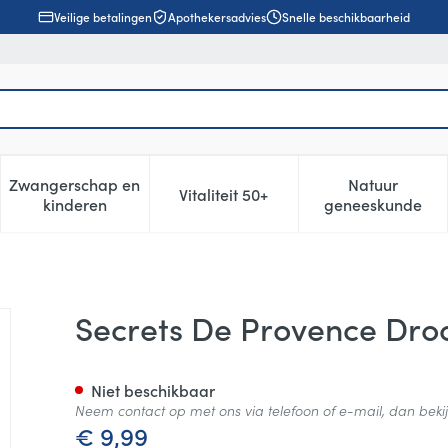
Veilige betalingen
Apothekersadvies
Snelle beschikbaarheid
Zwangerschap en
Natuur
Vitaliteit 50+
, verzorging en hygiëne categorie
enu voor Dieet, voeding en vitamines categorie
Toon submenu voor Zwangerschap en kinderen cat
Toon submenu voor Vitaliteit 5
Toon subm
kinderen
geneeskunde
 Shampoo Pdr Bio 38ml
Secrets De Provence Dro
Niet beschikbaar
Neem contact op met ons via telefoon of e-mail, dan bek
€ 9,99