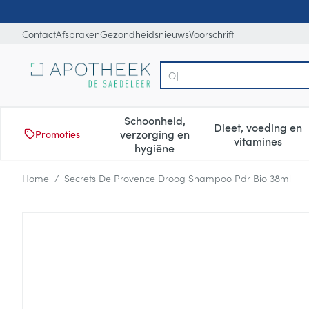
Ga naar de inhoud
Dia 1 van 1
Contact
Afspraken
Gezondheidsnieuws
Voorschrift
Op
Product, merk, categorie...
Schoonheid,
Dieet, voeding en
verzorging en
Promoties
Toon submenu voor Schoonheid
Toon subm
vitamines
hygiëne
Home
/
Secrets De Provence Droog Shampoo Pdr Bio 38ml
Secrets De Provence Droog