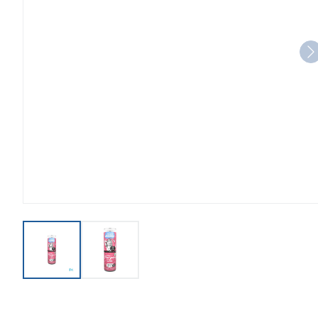
View larger image
View larger image