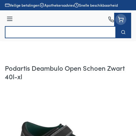
Ga naar de inhoud
Veilige betalingen
Apothekersadvies
Snelle beschikbaarheid
Menu
Zoek
Product, merk, categorie...
Podartis Deambulo Open Schoen Zwart
40l-xl