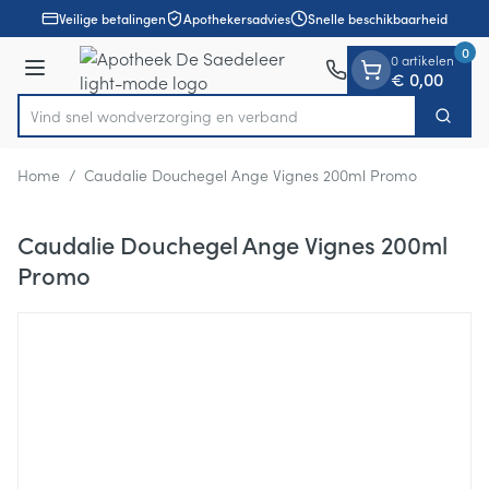
Dia 1 van 1
Ga naar de inhoud
Veilige betalingen
Apothekersadvies
Snelle beschikbaarheid
0
0 artikelen
Menu
€ 0,00
Vind snel wondverzorging en verband
Zoek
Product, merk, categorie...
Home
/
Caudalie Douchegel Ange Vignes 200ml Promo
Caudalie Douchegel Ange Vignes 200ml
Promo