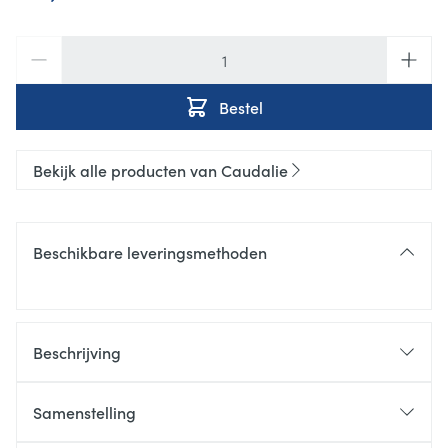
Aantal
Bestel
Bekijk alle producten van Caudalie
Beschikbare leveringsmethoden
Beschrijving
Zonder zeep, reinigt in alle zachtheid en laat een
Samenstelling
subtiel parfum achter op de huid.
aqua/water/eau, decyl glucoside, sodium cocoyl