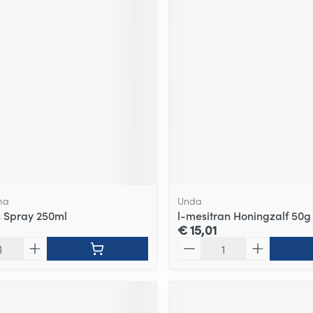
ma
Unda
s Spray 250ml
l-mesitran Honingzalf 50g
€ 15,01
Aantal