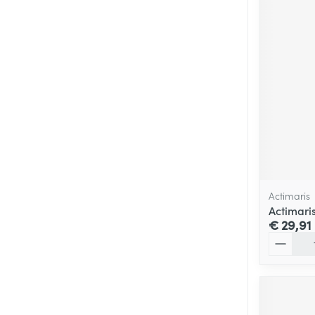
Actimaris
Actimari
€ 29,91
Aantal