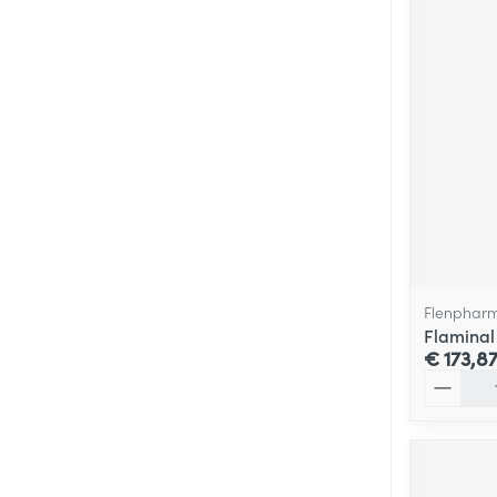
Flenphar
Flaminal
€ 173,8
Aantal