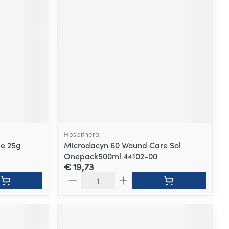
Hospithera
be 25g
Microdacyn 60 Wound Care Sol
Onepack500ml 44102-00
€ 19,73
Aantal