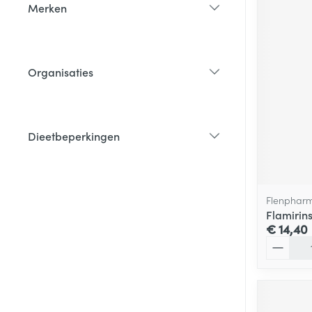
Merken
filter
Organisaties
filter
Dieetbeperkingen
filter
Flenphar
Flamirin
€ 14,40
Aantal