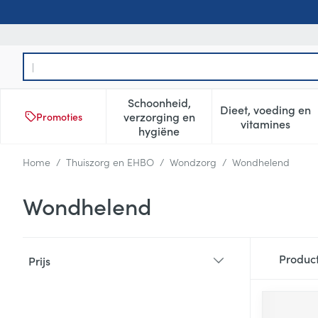
Ga naar de inhoud
Product, merk, categorie...
Schoonheid,
Dieet, voeding en
verzorging en
Promoties
Toon submenu voor Schoonheid
Toon subm
vitamines
hygiëne
Home
/
Thuiszorg en EHBO
/
Wondzorg
/
Wondhelend
Wondhelend
Doorgaan naar productlijst
Produc
Prijs
filter