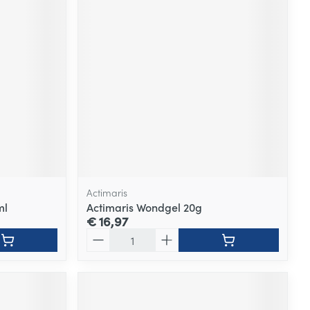
Actimaris
ml
Actimaris Wondgel 20g
€ 16,97
Aantal