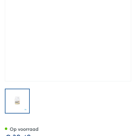
View larger image
Herborist Selenium Celprotec
Op voorraad