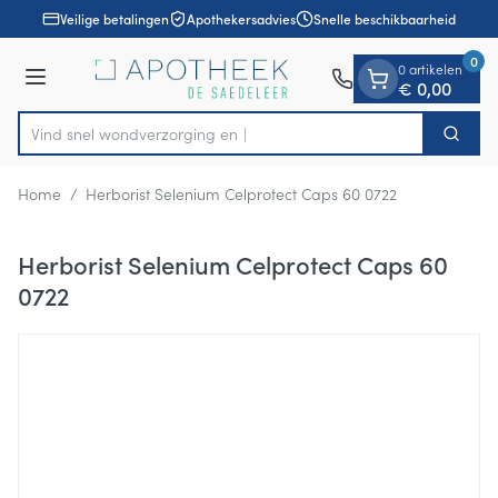
Dia 1 van 1
Ga naar de inhoud
Veilige betalingen
Apothekersadvies
Snelle beschikbaarheid
0
0 artikelen
Menu
€ 0,00
Vind snel wondverzorg
Zoek
Product, merk, categorie...
Home
/
Herborist Selenium Celprotect Caps 60 0722
Herborist Selenium Celprotect Caps 60
0722