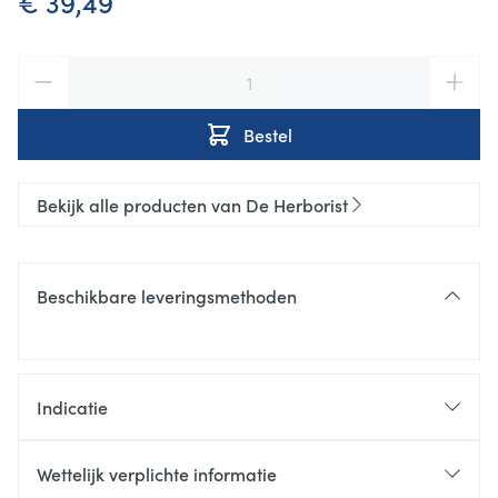
€ 39,49
Aantal
Bestel
Bekijk alle producten van De Herborist
Beschikbare leveringsmethoden
Indicatie
bescherming tegen vrije radicalen
houdt het uiterlijk fris en jeugdig
Wettelijk verplichte informatie