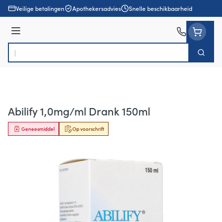
Ga naar de inhoud
Veilige betalingen
Apothekersadvies
Snelle beschikbaarheid
Menu
Zoek
Product, merk, categorie...
Abilify 1,0mg/ml Drank 150ml
Geneesmiddel
Op voorschrift