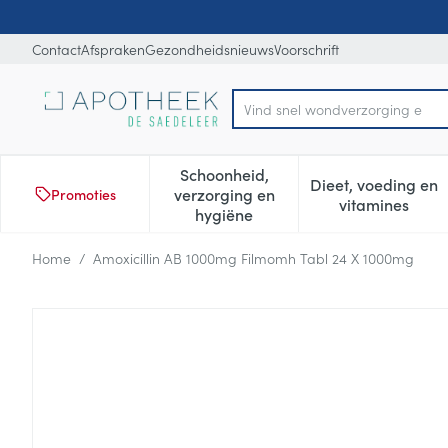
Ga naar de inhoud
Dia 1 van 1
Contact
Afspraken
Gezondheidsnieuws
Voorschrift
Vind sne
Product, merk, categorie...
Schoonheid,
Dieet, voeding en
verzorging en
Promoties
Toon submenu voor Schoonheid
Toon subm
vitamines
hygiëne
Home
/
Amoxicillin AB 1000mg Filmomh Tabl 24 X 1000mg
Amoxicillin AB 1000mg Film