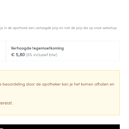
 je in de apotheek een verlaagde prijs en niet de prijs die op onze webshop
Verhoogde tegemoetkoming
€ 5,80
(6% inclusief btw)
 Na beoordeling door de apotheker kan je het komen afhalen en
ereist.