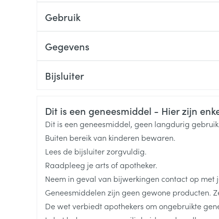
Gebruik
Gegevens
CNK
4364253
Bijsluiter
Nederlands
Duits
Frans
Organisaties
Aurobindo
Veiligheidsinformatie
Dit is een geneesmiddel - Hier zijn enkel
Merken
Aurobindo
Dit is een geneesmiddel, geen langdurig gebrui
Buiten bereik van kinderen bewaren.
Breedte
78 mm
Lees de bijsluiter zorgvuldig.
Raadpleeg je arts of apotheker.
Lengte
101 mm
Neem in geval van bijwerkingen contact op met je
Geneesmiddelen zijn geen gewone producten. Ze
Diepte
50 mm
De wet verbiedt apothekers om ongebruikte gen