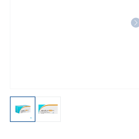
View larger image
View larger image