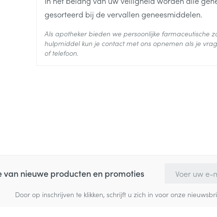
In het belang van uw veiligheid worden alle ge
Actieve
amoxicilline
gesorteerd bij de vervallen geneesmiddelen.
Ingrediënten
Als apotheker bieden we persoonlijke farmaceutische
Behoud
Kamertemperatuur (15°C -
hulpmiddel kun je contact met ons opnemen als je vrag
of telefoon.
E-mail adres
te van nieuwe producten en promoties
Door op inschrijven te klikken, schrijft u zich in voor onze nieuw