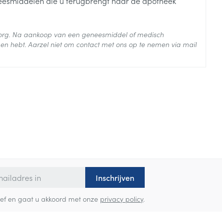
neesmiddelen die u terugbrengt naar de apotheek
 zorg. Na aankoop van een geneesmiddel of medisch
 25°C)
en hebt. Aarzel niet om contact met ons op te nemen via mail
Inschrijven
sbrief en gaat u akkoord met onze
privacy policy
.