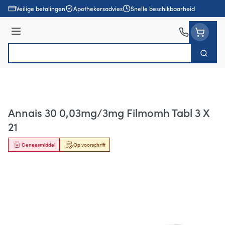
Ga naar de inhoud
Veilige betalingen
Apothekersadvies
Snelle beschikbaarheid
Menu
Zoek
Product, merk, categorie...
Annais 30 0,03mg/3mg Filmomh Tabl 3 X
21
Geneesmiddel
Op voorschrift