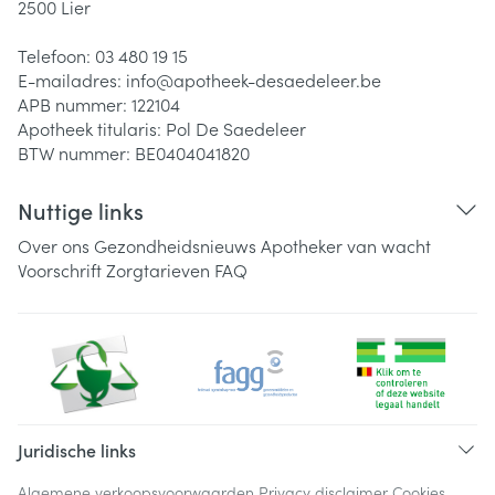
2500
Lier
Telefoon:
03 480 19 15
E-mailadres:
info@
apotheek-desaedeleer.be
APB nummer:
122104
Apotheek titularis:
Pol De Saedeleer
BTW nummer:
BE0404041820
Nuttige links
Over ons
Gezondheidsnieuws
Apotheker van wacht
Voorschrift
Zorgtarieven
FAQ
Juridische links
Algemene verkoopsvoorwaarden
Privacy disclaimer
Cookies