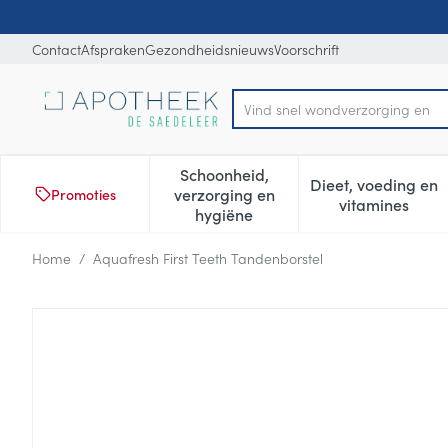
Ga naar de inhoud
Dia 1 van 1
Contact
Afspraken
Gezondheidsnieuws
Voorschrift
Vind
Product, merk, categorie...
Schoonheid,
Dieet, voeding en
verzorging en
Promoties
Toon submenu voor Schoonheid
Toon subm
vitamines
hygiëne
Home
/
Aquafresh First Teeth Tandenborstel
Aquafresh First Teeth Tande