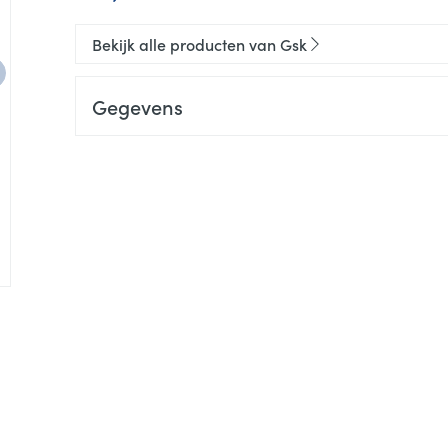
Bekijk alle producten van Gsk
Gegevens
CNK
3194636
Organisaties
Haleon
Merken
Gsk
Breedte
43 mm
e
Lengte
230 mm
Diepte
22 mm