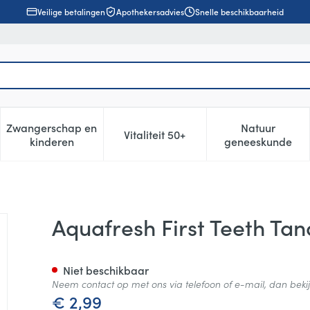
Veilige betalingen
Apothekersadvies
Snelle beschikbaarheid
Zwangerschap en
Natuur
Vitaliteit 50+
, verzorging en hygiëne categorie
enu voor Dieet, voeding en vitamines categorie
Toon submenu voor Zwangerschap en kinderen cat
Toon submenu voor Vitaliteit 5
Toon subm
kinderen
geneeskunde
nborstel
Aquafresh First Teeth Ta
Niet beschikbaar
Neem contact op met ons via telefoon of e-mail, dan bek
€ 2,99