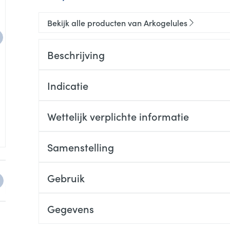
Bekijk alle producten van Arkogelules
Beschrijving
Indicatie
Wettelijk verplichte informatie
Samenstelling
Detail van ingrediënten
e
arger image
View larger image
View larger image
View larger image
View larger image
BIO Reactiveerbare Biergist (Saccharomyces cere
Gebruik
CAPSULE 100% PLANTAARDIG: Hydroxypropylmethy
Volwassenen : 3 capsules per dag.
Gegevens
Kinderen van 6 tot 12 jaar : 1 capsule per dag,
Vo
CNK
4156881