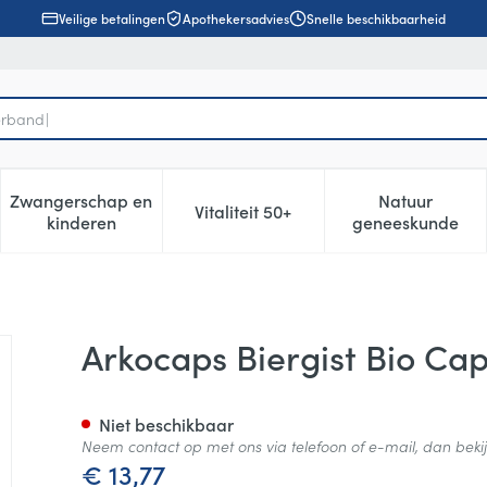
Veilige betalingen
Apothekersadvies
Snelle beschikbaarheid
Zwangerschap en
Natuur
Vitaliteit 50+
, verzorging en hygiëne categorie
enu voor Dieet, voeding en vitamines categorie
Toon submenu voor Zwangerschap en kinderen cat
Toon submenu voor Vitaliteit 5
Toon subm
kinderen
geneeskunde
45
Arkocaps Biergist Bio Cap
Niet beschikbaar
Neem contact op met ons via telefoon of e-mail, dan bek
€ 13,77