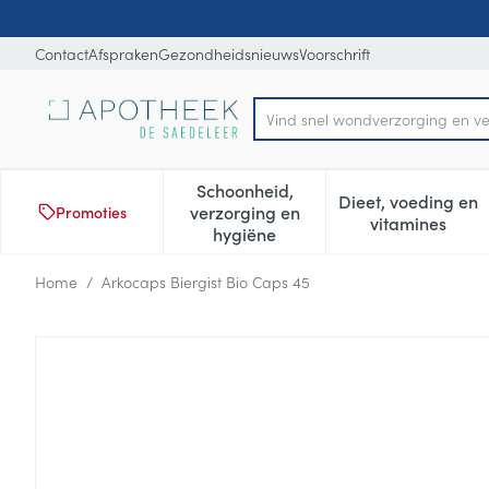
Ga naar de inhoud
Dia 1 van 1
Contact
Afspraken
Gezondheidsnieuws
Voorschrift
Vind snel wond
Product, merk, categorie...
Schoonheid,
Dieet, voeding en
verzorging en
Promoties
Toon submenu voor Schoonheid
Toon subm
vitamines
hygiëne
Home
/
Arkocaps Biergist Bio Caps 45
Arkocaps Biergist Bio Caps 