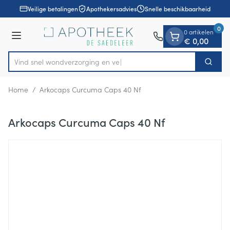
Dia 1 van 1
Ga naar de inhoud
Veilige betalingen
Apothekersadvies
Snelle beschikbaarheid
0
0 artikelen
Menu
€ 0,00
Vind snel wondverzorg
Zoek
Product, merk, categorie...
Home
/
Arkocaps Curcuma Caps 40 Nf
Arkocaps Curcuma Caps 40 Nf