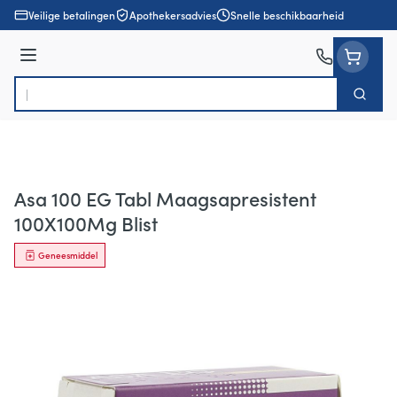
Ga naar de inhoud
Veilige betalingen
Apothekersadvies
Snelle beschikbaarheid
Menu
Zoek
Product, merk, categorie...
Asa 100 EG Tabl Maagsapresistent
100X100Mg Blist
Geneesmiddel