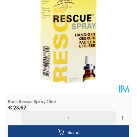
Hoeveelheid
20
Verpakking
Behoud
Kamertemperatuur (15°C - 25°C)
Bach Rescue Spray 20ml
€ 23,67
Aantal
Bestel