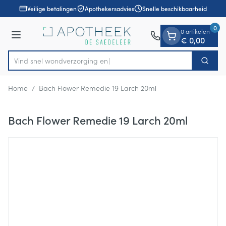
Dia 1 van 1
Ga naar de inhoud
Veilige betalingen
Apothekersadvies
Snelle beschikbaarheid
0
0 artikelen
Menu
€ 0,00
Vind snel wondverzor
Zoek
Product, merk, categorie...
Home
/
Bach Flower Remedie 19 Larch 20ml
Bach Flower Remedie 19 Larch 20ml