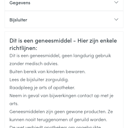
Gegevens
Hypertensie
Overactieve blaas bij
De tabletten in hun geheel innemen, 1 x /dag met
CNK
3020864
volwassenen
Bijsluiter
vloeistof
Niet kauwen, delen of fijnmaken
Organisaties
Nederlands
Astellas Pharma
Nederlands
Duits
Veiligheidsinformatie
Dit is een geneesmiddel - Hier zijn enkele
Duits
Frans
Frans
Merken
Astellas
richtlijnen:
Dit is een geneesmiddel, geen langdurig gebruik
Neurogene detrusoroveractiviteit bij
Breedte
65 mm
zonder medisch advies.
pediatrische patiënten
Buiten bereik van kinderen bewaren.
Lengte
115 mm
Lees de bijsluiter zorgvuldig.
Raadpleeg je arts of apotheker.
Diepte
30 mm
Neem in geval van bijwerkingen contact op met je
arts.
Hoeveelheid
30
Patiënten met aangeboren of verworven QT-
Geneesmiddelen zijn geen gewone producten. Ze
Verpakking
intervalverlenging
kunnen nooit teruggenomen of geruild worden.
De wet verbiedt apothekers om ongebruikte