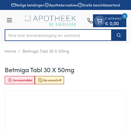
Dia 1 van 1
Ga naar de inhoud
Veilige betalingen
Apothekersadvies
Snelle beschikbaarheid
0
0 artikelen
Menu
€ 0,00
Vind snel wondverzorging en verband
Zoek
Product, merk, categorie...
Home
/
Betmiga Tabl 30 X 50mg
Betmiga Tabl 30 X 50mg
Geneesmiddel
Op voorschrift