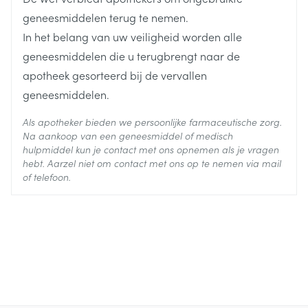
Actieve
mirabegron
Ingrediënten
geneesmiddelen terug te nemen.
In het belang van uw veiligheid worden alle
Behoud
Kamertemperatuur (15°C - 25°C)
geneesmiddelen die u terugbrengt naar de
apotheek gesorteerd bij de vervallen
geneesmiddelen.
Als apotheker bieden we persoonlijke farmaceutische zorg.
Patiënten met
Na aankoop van een geneesmiddel of medisch
blaasuitgangobstructie en patiënten die worden
hulpmiddel kun je contact met ons opnemen als je vragen
behandeld met antimuscarinica voor OAB
hebt. Aarzel niet om contact met ons op te nemen via mail
of telefoon.