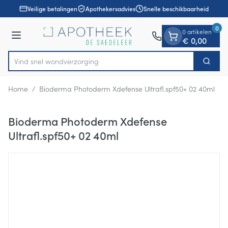
Dia 1 van 1
Ga naar de inhoud
Veilige betalingen
Apothekersadvies
Snelle beschikbaarheid
0
0 artikelen
Menu
€ 0,00
Vind snel wondverz
Zoek
Product, merk, categorie...
Home
/
Bioderma Photoderm Xdefense Ultrafl.spf50+ 02 40ml
Bioderma Photoderm Xdefense
Ultrafl.spf50+ 02 40ml