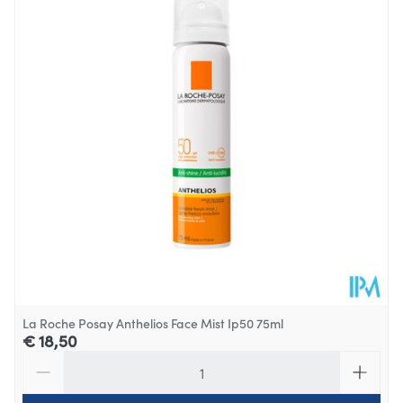
Alle huidtypes
Diepte
120 mm
Zeer goede oogtolerantie
Geparfumeerd
Hoeveelheid
40
Verpakking
Behoud
Kamertemperatuur (15°C - 25°C)
La Roche Posay Anthelios Face Mist Ip50 75ml
€ 18,50
Aantal