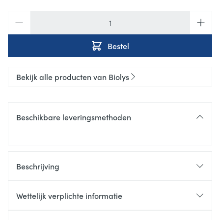
Aantal
Bestel
Bekijk alle producten van Biolys
Beschikbare leveringsmethoden
Beschrijving
Verlicht uw maag!
Deze biologische kruidenthee bevat
gember
die
Wettelijk verplichte informatie
helpt de spijsvertering te harmoniseren
. Gember is
ook geschikt voor toekomstige moeders om wat