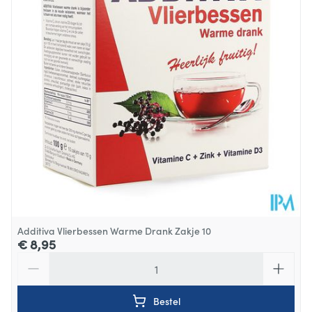
Dieetbeperkingen
Bio
Kamertemperatuur (15°C -
Behoud
25°C)
Additiva Vlierbessen Warme Drank Zakje 10
€ 8,95
Aantal
Bestel