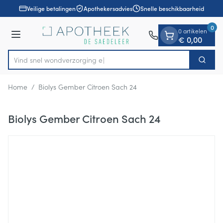
Dia 1 van 1
Ga naar de inhoud
Veilige betalingen
Apothekersadvies
Snelle beschikbaarheid
0
0 artikelen
Menu
€ 0,00
Vind snel wondverz
Zoek
Product, merk, categorie...
Home
/
Biolys Gember Citroen Sach 24
Biolys Gember Citroen Sach 24