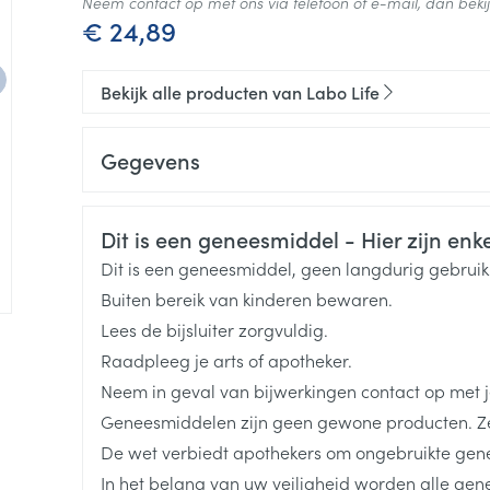
Neem contact op met ons via telefoon of e-mail, dan bek
€ 24,89
Bekijk alle producten van Labo Life
Gegevens
CNK
2730216
Veiligheidsinformatie
Dit is een geneesmiddel - Hier zijn enkel
Organisaties
Labo Life Belgium SPRL
Dit is een geneesmiddel, geen langdurig gebrui
Buiten bereik van kinderen bewaren.
Merken
Labo Life
Lees de bijsluiter zorgvuldig.
e
Raadpleeg je arts of apotheker.
Breedte
48 mm
Neem in geval van bijwerkingen contact op met je
Geneesmiddelen zijn geen gewone producten. Ze
Lengte
148 mm
De wet verbiedt apothekers om ongebruikte gen
In het belang van uw veiligheid worden alle ge