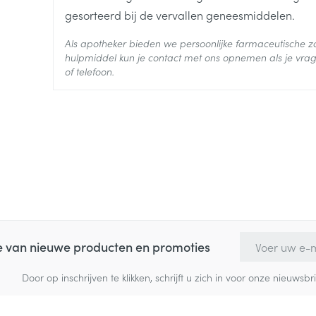
Diepte
30 mm
gesorteerd bij de vervallen geneesmiddelen.
Als apotheker bieden we persoonlijke farmaceutische
Behoud
Kamertemperatuur (15°C -
hulpmiddel kun je contact met ons opnemen als je vrag
of telefoon.
E-mail adres
te van nieuwe producten en promoties
Door op inschrijven te klikken, schrijft u zich in voor onze nieuw