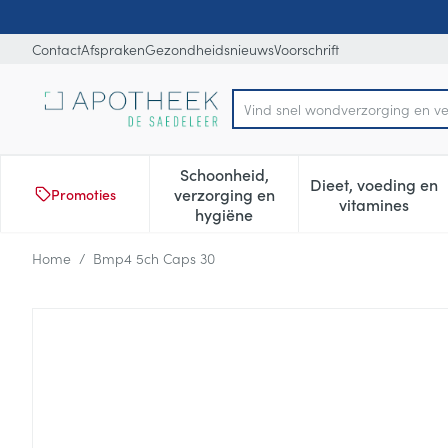
Ga naar de inhoud
Dia 1 van 1
Contact
Afspraken
Gezondheidsnieuws
Voorschrift
Vind snel wondverzorging en v
Product, merk, categorie...
Schoonheid,
Dieet, voeding en
verzorging en
Promoties
Toon submenu voor Schoonheid
Toon subm
vitamines
hygiëne
Home
/
Bmp4 5ch Caps 30
Bmp4 5ch Caps 30