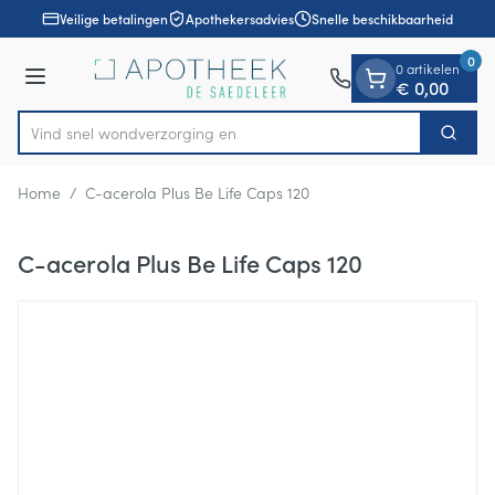
Dia 1 van 1
Ga naar de inhoud
Veilige betalingen
Apothekersadvies
Snelle beschikbaarheid
0
0 artikelen
Menu
€ 0,00
Vind snel wondverz
Zoek
Product, merk, categorie...
Home
/
C-acerola Plus Be Life Caps 120
C-acerola Plus Be Life Caps 120