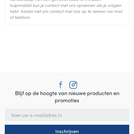
hulpmiddel kun je contact met ons opnemen als je vragen
hebt. Aarzel niet om contact met ons op te nemen via mail
of telefoon.
niet-steroïdale anti-inflammatoire geneesmiddelen
(NSAID's) zoals aspirine of ibuprofen.
Bepaalde geneesmiddelen die kunnen zorgen voor
uitdroging, verminderde nierwerking of
verminderde nieruitscheiding.
Blijf op de hoogte van nieuwe producten en
promoties
E-mail adres
Inschrijven