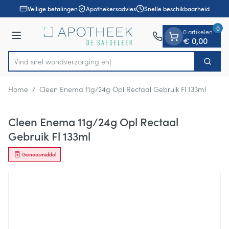
Dia 1 van 1
Ga naar de inhoud
Veilige betalingen
Apothekersadvies
Snelle beschikbaarheid
0
0 artikelen
Menu
€ 0,00
Vind snel wondverz
Zoek
Product, merk, categorie...
Home
/
Cleen Enema 11g/24g Opl Rectaal Gebruik Fl 133ml
Cleen Enema 11g/24g Opl Rectaal
Gebruik Fl 133ml
Geneesmiddel