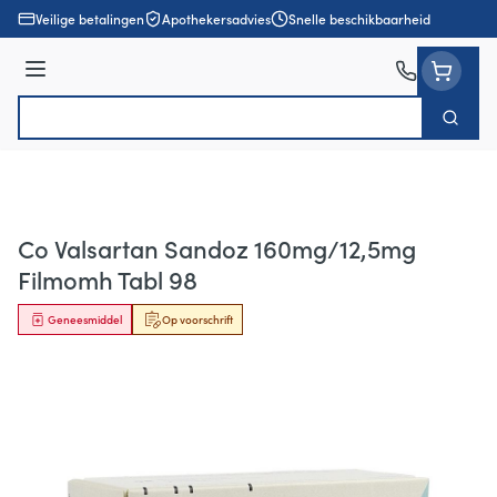
Ga naar de inhoud
Veilige betalingen
Apothekersadvies
Snelle beschikbaarheid
Menu
Zoek
Product, merk, categorie...
Co Valsartan Sandoz 160mg/12,5mg
Filmomh Tabl 98
Geneesmiddel
Op voorschrift