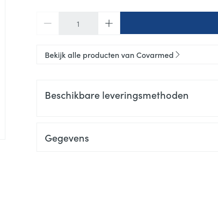
Aantal
Bekijk alle producten van Covarmed
Beschikbare leveringsmethoden
Gegevens
CNK
3068053
Organisaties
Covarmed
Merken
Covarmed