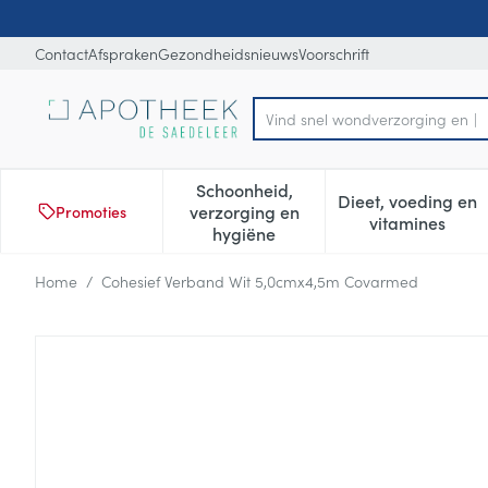
Ga naar de inhoud
Dia 1 van 1
Contact
Afspraken
Gezondheidsnieuws
Voorschrift
Vind sn
Product, merk, categorie...
Schoonheid,
Dieet, voeding en
verzorging en
Promoties
Toon submenu voor Schoonheid
Toon subm
vitamines
hygiëne
Home
/
Cohesief Verband Wit 5,0cmx4,5m Covarmed
Cohesief Verband Wit 5,0c