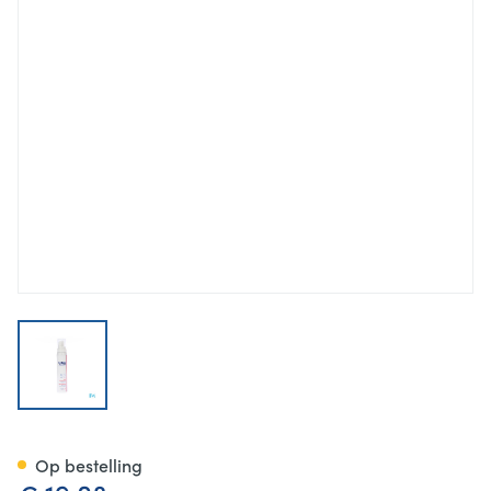
View larger image
Cutimed Acute 5% Mousse Hy
Op bestelling