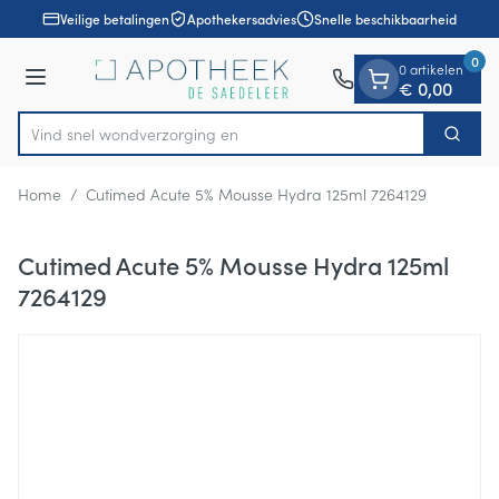
Dia 1 van 1
Ga naar de inhoud
Veilige betalingen
Apothekersadvies
Snelle beschikbaarheid
0
0 artikelen
Menu
€ 0,00
Vind snel wondverzo
Zoek
Product, merk, categorie...
Home
/
Cutimed Acute 5% Mousse Hydra 125ml 7264129
Cutimed Acute 5% Mousse Hydra 125ml
7264129