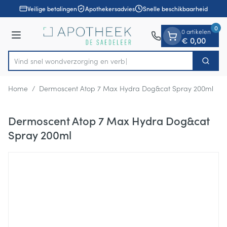
Dia 1 van 1
Ga naar de inhoud
Veilige betalingen
Apothekersadvies
Snelle beschikbaarheid
0
0 artikelen
Menu
€ 0,00
Vind snel wondverzorging
Zoek
Product, merk, categorie...
Home
/
Dermoscent Atop 7 Max Hydra Dog&cat Spray 200ml
Dermoscent Atop 7 Max Hydra Dog&cat
Spray 200ml