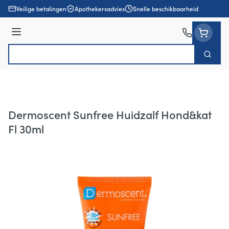
Ga naar de inhoud
Veilige betalingen
Apothekersadvies
Snelle beschikbaarheid
Menu
Zoek
Product, merk, categorie...
Dermoscent Sunfree Huidzalf Hond&kat
Fl 30ml