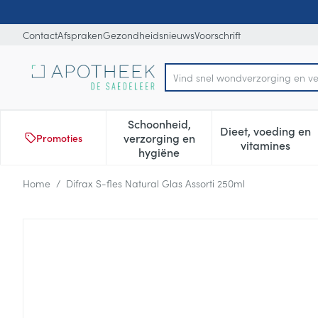
Ga naar de inhoud
Dia 1 van 1
Contact
Afspraken
Gezondheidsnieuws
Voorschrift
Vind
Product, merk, categorie...
Schoonheid,
Dieet, voeding en
verzorging en
Promoties
Toon submenu voor Schoonheid
Toon subm
vitamines
hygiëne
Home
/
Difrax S-fles Natural Glas Assorti 250ml
Difrax S-fles Natural Glas As