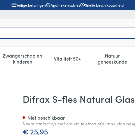
Veilige betalingen
Apothekersadvies
Snelle beschikbaarheid
Zwangerschap en
Natuur
Vitaliteit 50+
, verzorging en hygiëne categorie
enu voor Dieet, voeding en vitamines categorie
Toon submenu voor Zwangerschap en kinderen cat
Toon submenu voor Vitaliteit 5
Toon subm
kinderen
geneeskunde
sorti 250ml
Difrax S-fles Natural Gla
Niet beschikbaar
Neem contact op met ons via telefoon of e-mail, dan bek
€ 25,95