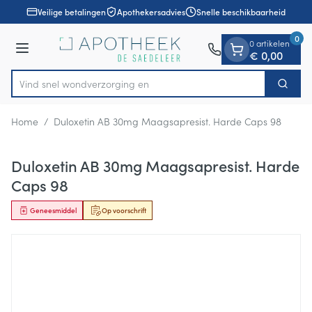
Dia 1 van 1
Ga naar de inhoud
Veilige betalingen
Apothekersadvies
Snelle beschikbaarheid
0
0 artikelen
Menu
€ 0,00
Vind snel wondverz
Zoek
Product, merk, categorie...
Home
/
Duloxetin AB 30mg Maagsapresist. Harde Caps 98
Duloxetin AB 30mg Maagsapresist. Harde
Caps 98
Geneesmiddel
Op voorschrift