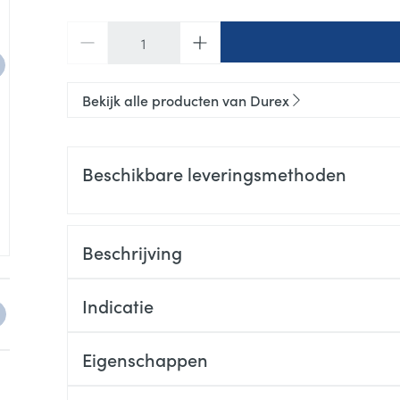
Aantal
Bekijk alle producten van Durex
Beschikbare leveringsmethoden
Beschrijving
e
arger image
View larger image
Indicatie
Eigenschappen
Standaard (Nominale breedte: 54 mm)