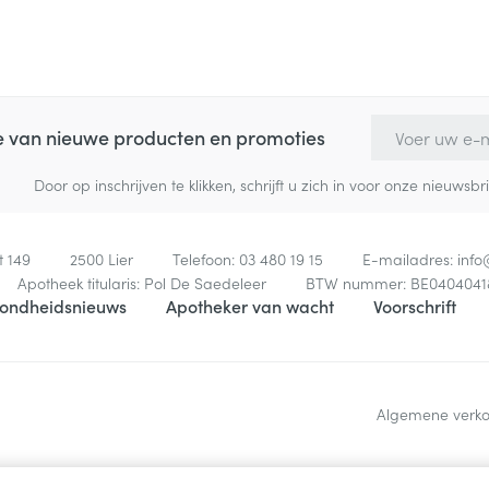
E-mail adres
te van nieuwe producten en promoties
Door op inschrijven te klikken, schrijft u zich in voor onze nieuw
t 149
2500
Lier
Telefoon:
03 480 19 15
E-mailadres:
inf
Apotheek titularis:
Pol De Saedeleer
BTW nummer:
BE0404041
ondheidsnieuws
Apotheker van wacht
Voorschrift
Algemene verk