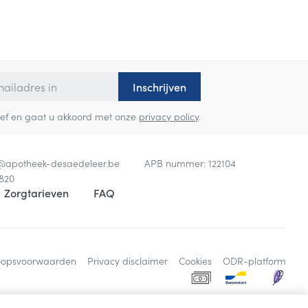
Inschrijven
sbrief en gaat u akkoord met onze
privacy policy
.
o@
apotheek-desaedeleer.be
APB nummer:
122104
820
Zorgtarieven
FAQ
oopsvoorwaarden
Privacy disclaimer
Cookies
ODR-platform