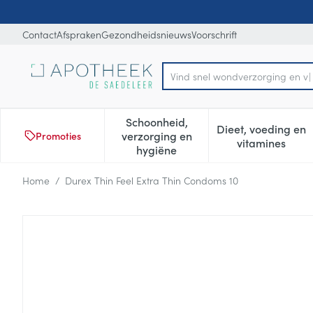
Ga naar de inhoud
Dia 1 van 1
Contact
Afspraken
Gezondheidsnieuws
Voorschrift
Vind
Product, merk, categorie...
Schoonheid,
Dieet, voeding en
verzorging en
Promoties
Toon submenu voor Schoonheid
Toon subm
vitamines
hygiëne
Home
/
Durex Thin Feel Extra Thin Condoms 10
Durex Thin Feel Extra Thin 