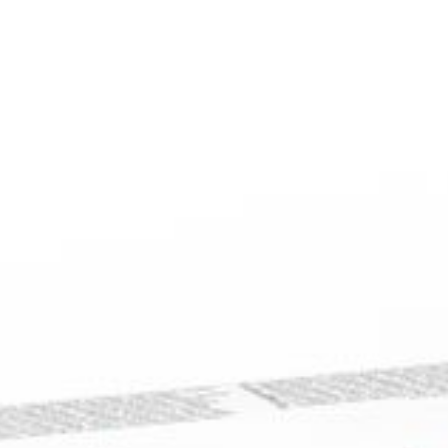
Diepte
37 mm
Behoud
Kamertemperatuur (15°C -