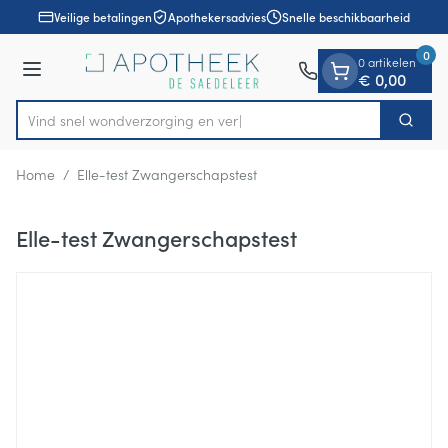
Dia 1 van 1
Ga naar de inhoud
Veilige betalingen
Apothekersadvies
Snelle beschikbaarheid
0
0 artikelen
Menu
€ 0,00
Vind snel wondverzorgin
Zoek
Product, merk, categorie...
Home
/
Elle-test Zwangerschapstest
Elle-test Zwangerschapstest