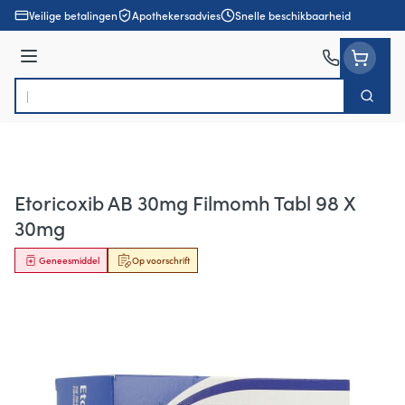
Ga naar de inhoud
Veilige betalingen
Apothekersadvies
Snelle beschikbaarheid
Menu
Zoek
Product, merk, categorie...
Etoricoxib AB 30mg Filmomh Tabl 98 X
30mg
Geneesmiddel
Op voorschrift