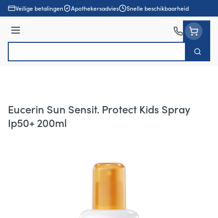
Ga naar de inhoud
Veilige betalingen
Apothekersadvies
Snelle beschikbaarheid
Menu
Zoek
Product, merk, categorie...
Eucerin Sun Sensit. Protect Kids Spray
Ip50+ 200ml